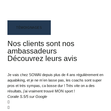
TÉMOIGNAGES
Nos clients sont nos
ambassadeurs
Découvrez leurs avis
Je vais chez SOWAI depuis plus de 4 ans régulièrement en
Insc
aquabiking, et je ne m'en lasse pas, les coachs sont super
prof
pros et très sympas, ca bosse dur ! Très vite on a des
Doro
résultats, j'ai vraiment trouvé MON sport !
Coralie S.
5/5 sur Google