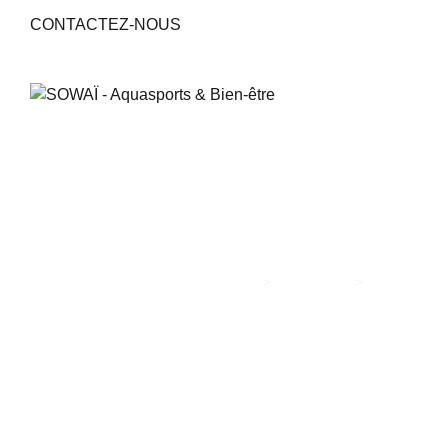
CONTACTEZ-NOUS
Portfolio
The side crow pose
technique
>
>
SOWAÏ - AQUASPORTS & BIEN-ÊTRE
PORTFOLIO
THE SIDE CROW POSE TECHNIQUE