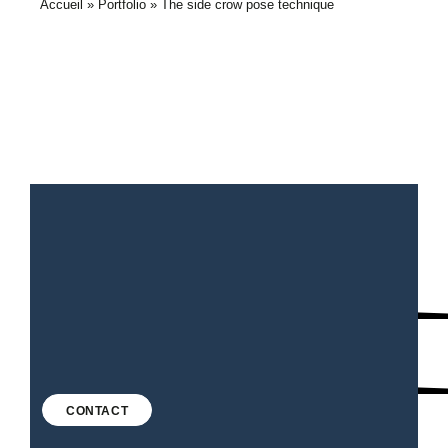
Accueil
»
Portfolio
»
The side crow pose technique
CONTACT