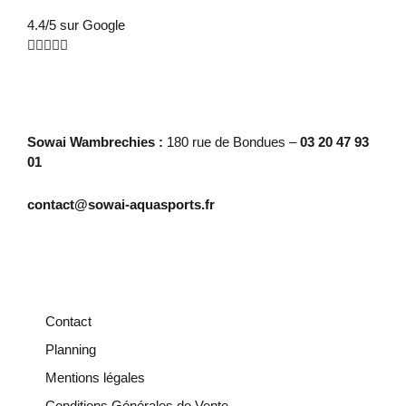
4.4/5 sur Google





Sowai Wambrechies :
180 rue de Bondues –
03 20 47 93
01
contact@sowai-aquasports.fr
Contact
Planning
Mentions légales
Conditions Générales de Vente