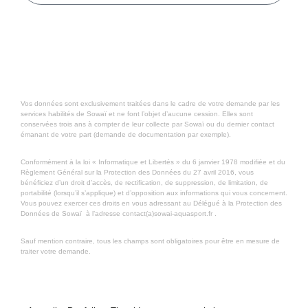
ENVOYER
Vos données sont exclusivement traitées dans le cadre de votre demande par les
services habilités de Sowaï et ne font l’objet d’aucune cession. Elles sont
conservées trois ans à compter de leur collecte par Sowaï ou du dernier contact
émanant de votre part (demande de documentation par exemple).
Conformément à la loi « Informatique et Libertés » du 6 janvier 1978 modifiée et du
Règlement Général sur la Protection des Données du 27 avril 2016, vous
bénéficiez d’un droit d’accès, de rectification, de suppression, de limitation, de
portabilité (lorsqu’il s’applique) et d’opposition aux informations qui vous concernent.
Vous pouvez exercer ces droits en vous adressant au Délégué à la Protection des
Données de Sowaï à l’adresse contact(a)sowai-aquasport.fr .
Sauf mention contraire, tous les champs sont obligatoires pour être en mesure de
traiter votre demande.