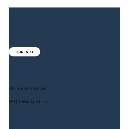
CONTACT
Sowaï Wambrechies :
180 rue de Bondues
59118 Wambrechies
03 20 47 93 01