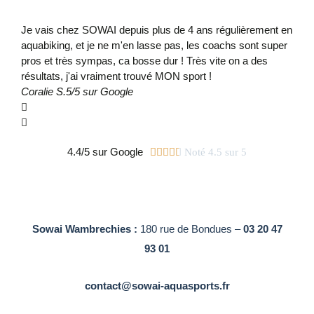
Je vais chez SOWAI depuis plus de 4 ans régulièrement en
Insc
aquabiking, et je ne m'en lasse pas, les coachs sont super
prof
pros et très sympas, ca bosse dur ! Très vite on a des
Doro
résultats, j'ai vraiment trouvé MON sport !
Coralie S.
5/5 sur Google
4.4/5 sur Google





Noté 4.5 sur 5
Sowai Wambrechies :
180 rue de Bondues –
03 20 47
93 01
contact@sowai-aquasports.fr