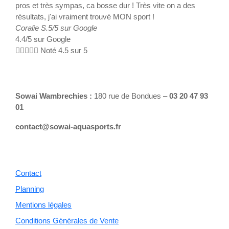
pros et très sympas, ca bosse dur ! Très vite on a des
Doro
résultats, j'ai vraiment trouvé MON sport !
Coralie S.
5/5 sur Google
4.4/5 sur Google





Noté 4.5 sur 5
Sowai Wambrechies :
180 rue de Bondues –
03 20 47 93
01
contact@sowai-aquasports.fr
Contact
Planning
Mentions légales
Conditions Générales de Vente