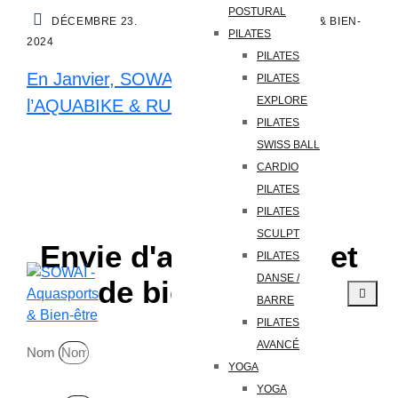
POSTURAL
MOTIVATION
TOUS LES ARTICLES
DÉCEMBRE 23.
SOWAI AQUASPORTS & BIEN-
PILATES
2024
ÊTRE
PILATES
En Janvier, SOWAÏ ENGLOS lance
PILATES
EXPLORE
l’AQUABIKE & RUN !
PILATES
SWISS BALL
CARDIO
PILATES
PILATES
SCULPT
Envie d'aquasports et
PILATES
DANSE /
de bien-être ?
BARRE
PILATES
AVANCÉ
Nom
YOGA
YOGA