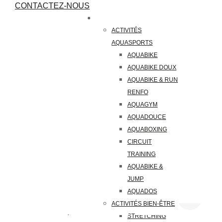
Skip
CONTACTEZ-NOUS
to
ACTIVITÉS
content
ACTIVITÉS
AQUASPORTS
Tag: aquarun
AQUABIKE
AQUABIKE DOUX
AQUABIKE & RUN
>
SOWAÏ - AQUASPORTS & BIEN-ÊTRE
AQUARUN
RENFO
AQUAGYM
AQUADOUCE
AQUABOXING
CIRCUIT
TRAINING
AQUABIKE &
JUMP
AQUADOS
ACTIVITÉS BIEN-ÊTRE
STRETCHING
ACTUALITÉS
AQUABIKE
FITNESS