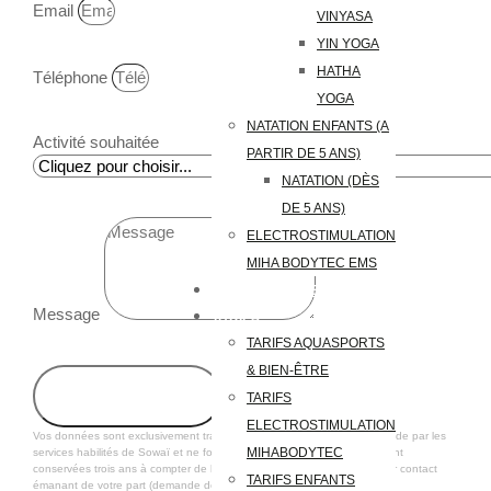
Email
VINYASA
YIN YOGA
HATHA
Téléphone
YOGA
NATATION ENFANTS (A
Activité souhaitée
PARTIR DE 5 ANS)
NATATION (DÈS
DE 5 ANS)
ELECTROSTIMULATION
MIHA BODYTEC EMS
NOTRE CENTRE
Message
TARIFS
TARIFS AQUASPORTS
& BIEN-ÊTRE
ENVOYER
TARIFS
ELECTROSTIMULATION
Vos données sont exclusivement traitées dans le cadre de votre demande par les
MIHABODYTEC
services habilités de Sowaï et ne font l’objet d’aucune cession. Elles sont
conservées trois ans à compter de leur collecte par Sowaï ou du dernier contact
TARIFS ENFANTS
émanant de votre part (demande de documentation par exemple).