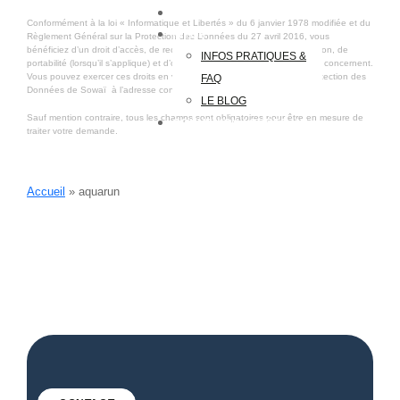
PLANNING
Conformément à la loi « Informatique et Libertés » du 6 janvier 1978 modifiée et du
INFOS
Règlement Général sur la Protection des Données du 27 avril 2016, vous
bénéficiez d’un droit d’accès, de rectification, de suppression, de limitation, de
INFOS PRATIQUES &
portabilité (lorsqu’il s’applique) et d’opposition aux informations qui vous concernent.
Vous pouvez exercer ces droits en vous adressant au Délégué à la Protection des
FAQ
Données de Sowaï à l’adresse contact(a)sowai-aquasport.fr .
LE BLOG
Sauf mention contraire, tous les champs sont obligatoires pour être en mesure de
CONNEXION / CRÉER UN
traiter votre demande.
COMPTE
Accueil
»
aquarun