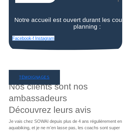
Notre accueil est ouvert durant les cours 
planning :
Facebook-f
Instagram
TÉMOIGNAGES
Nos clients sont nos
ambassadeurs
Découvrez leurs avis
Je vais chez SOWAI depuis plus de 4 ans régulièrement en
Insc
aquabiking, et je ne m'en lasse pas, les coachs sont super
prof